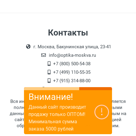
Контакты
г. Москва, Бакунинская улица, 23-41
info@optika-moskva.ru
+7 (800) 500-54-38
+7 (499) 110-55-35
+7 (915) 314-88-00
ПН-ПТ: с 9:00 до 18:00
Внимание!
Вся информация, размещенная на сайте, не является
Данный сайт производит
полной и исчерпывающей. За более подробными
данными обратитесь к менеджерам по указанным на
продажу только ОПТОМ!
сайте телефонам. Или воспользуйтесь функцией
Минимальная сумма
обратного звонка, и мы сами вам перезвоним.
заказа 5000 рублей